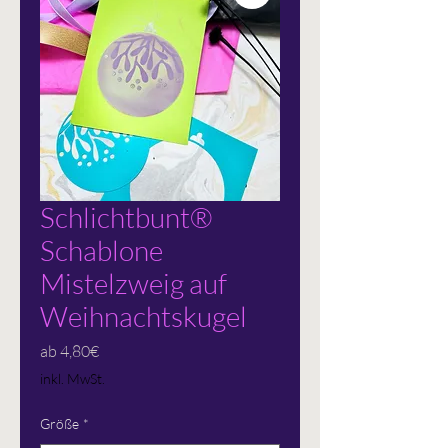
Schlichtbunt®
Schablone
Mistelzweig auf
Weihnachtskugel
Sale-
ab
4,80€
Preis
inkl. MwSt.
Größe
*