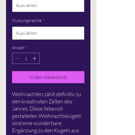
Nutzungsrechte
*
Anzahl
*
In den Warenkorb
Weihnachten zählt definitiv zu
den kreativsten Zeiten des
Jahres. Diese liebevoll
gestalteten Weihnachtskugeln
sind eine wunderbare
Ergänzung zu den Kugeln aus