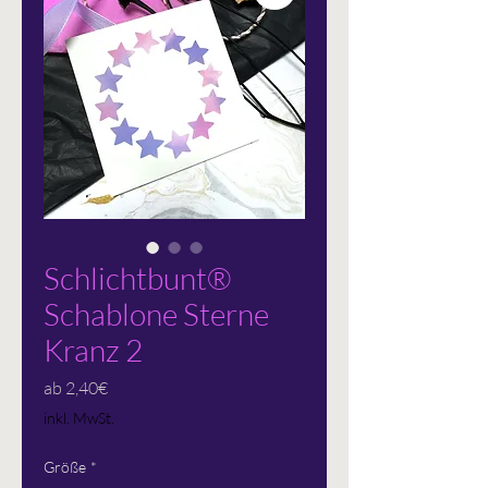
Schlichtbunt®
Schablone Sterne
Kranz 2
Sale-
ab
2,40€
Preis
inkl. MwSt.
Größe
*