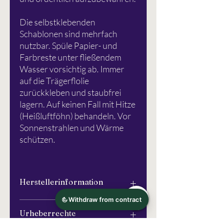
Die selbstklebenden
Schablonen sind mehrfach
nutzbar. Spüle Papier- und
Farbreste unter fließendem
Wasser vorsichtig ab. Immer
auf die Trägerflolie
zurückkleben und staubfrei
lagern. Auf keinen Fall mit Hitze
(Heißluftföhn) behandeln. Vor
Sonnenstrahlen und Wärme
schützen.
Herstellerinformation
Schlichtbunt®
Urheberrechte
Apfelanger 6