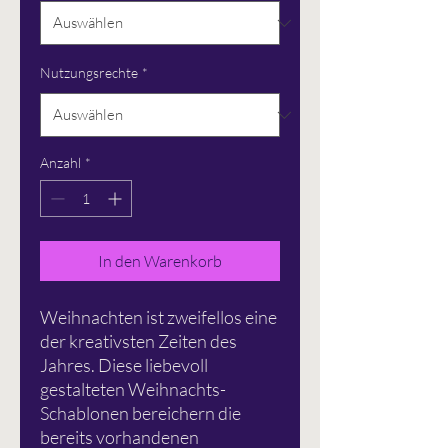
Nutzungsrechte
*
Anzahl
*
In den Warenkorb
Weihnachten ist zweifellos eine
der kreativsten Zeiten des
Jahres. Diese liebevoll
gestalteten Weihnachts-
Schablonen bereichern die
bereits vorhandenen