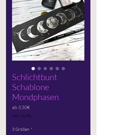
Schlichtbunt
Schablone
Mondphasen
Sale-
ab
3,50€
Preis
inkl. MwSt.
3 Größen
*