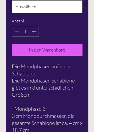
Anzahl
*
In den Warenkorb
Die Mondphasen auf einer
Schablone
Die Mondphasen Schablone
gibt es in 3 unterschidlichen
Größen
- Mondphase 3 :
3 cm Monddurchmesser, die
gesamte Schablone ist ca. 4 cm x
18,7 cm