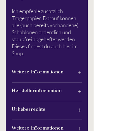
Ich empfehle zusätzlich
Trägerpapier. Darauf können
alle (auch bereits vorhandene)
Schablonen ordentlich und
staubfrei abgeheftet werden.
Dieses findest du auch hier im
Shop.
Weitere Informationen
Bitte
hier
weiterlesen.
Herstellerinformation
Schlichtbunt®
Urheberrechte
Apfelanger 6
26129 Oldenburg
info@schlichtbunt.com
Die Schlichtbunt® Schablonen wurden
Weitere Informationen
+49 441 36 10 55 15
vollständig von Schlichtbunt® (Özlem