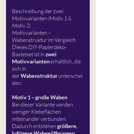
Beschreibung der zwei
Motivvarianten (Motiv 1 &
Motiv 2)
Motivvarianten –
Wabenstruktur im Vergleich
Dieses DIY-Papierdeko-
Bastelset ist in
zwei
Motivvarianten
erhältlich, die
sich in
der
Wabenstruktur
unterschei
den:
Motiv 1 – große Waben
Bei dieser Variante werden
weniger Klebeflächen
miteinander verbunden.
Dadurch entstehen
größere,
luftigere Wabenöffnungen
.