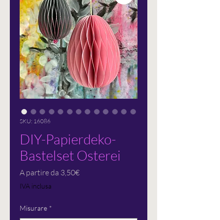
SKU: 16086
DIY-Papierdeko-
Bastelset Osterei
Prezzo
A partire da
3,50€
scontato
IVA inclusa
Misurare
*