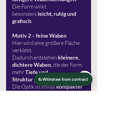
Die Form wirkt
besonders
leicht, ruhig und
grafisch
.
Motiv 2 – feine Waben
Hier wird eine größere Fläche
verklebt.
Dadurch entstehen
kleinere,
dichtere Waben
, die der Form
mehr
Tiefe und
Struktur
geben.
Die Optik ist etwas
kompakter
und detailreicher
.
👉 Beide Varianten entstehen
aus derselben Grundform – der
Unterschied liegt allein in
der
Art und Menge der
Klebeflächen
und damit im