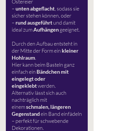
Ostereier
–
unten abgeflacht
, sodass sie
sicher stehen können, oder
–
rund ausgeführt
und damit
ideal zum
Aufhängen
geeignet.
Durch den Aufbau entsteht in
der Mitte der Form ein
kleiner
Hohlraum
.
Hier kann beim Basteln ganz
einfach ein
Bändchen mit
eingelegt oder
eingeklebt
werden.
Alternativ lässt sich auch
nachträglich mit
einem
schmalen, längeren
Gegenstand
ein Band einfädeln
– perfekt für schwebende
Dekorationen.