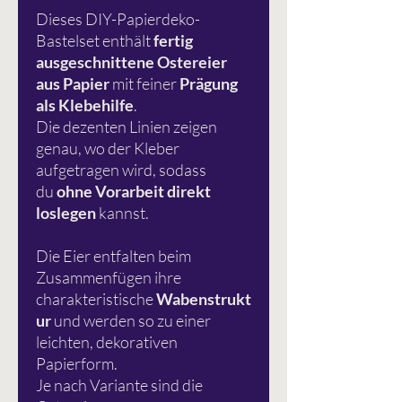
Dieses DIY-Papierdeko-
Bastelset enthält
fertig
ausgeschnittene Ostereier
aus Papier
mit feiner
Prägung
als Klebehilfe
.
Die dezenten Linien zeigen
genau, wo der Kleber
aufgetragen wird, sodass
du
ohne Vorarbeit direkt
loslegen
kannst.
Die Eier entfalten beim
Zusammenfügen ihre
charakteristische
Wabenstrukt
ur
und werden so zu einer
leichten, dekorativen
Papierform.
Je nach Variante sind die