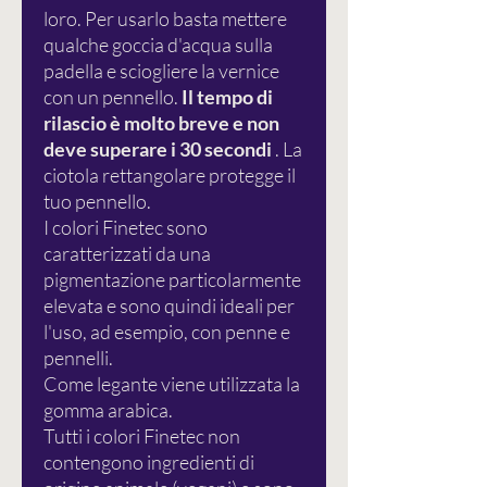
loro. Per usarlo basta mettere
qualche goccia d'acqua sulla
padella e sciogliere la vernice
con un pennello.
Il tempo di
rilascio è molto breve e non
deve superare i 30 secondi
. La
ciotola rettangolare protegge il
tuo pennello.
I colori Finetec sono
caratterizzati da una
pigmentazione particolarmente
elevata e sono quindi ideali per
l'uso, ad esempio, con penne e
pennelli.
Come legante viene utilizzata la
gomma arabica.
Tutti i colori Finetec non
contengono ingredienti di