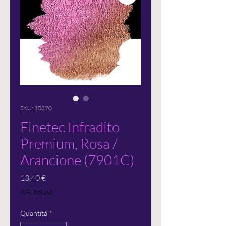
SKU: 10370
Finetec Infradito
Premium, Rosa /
Arancione (7901C)
Prezzo
13,40 €
IVA inclusa
Quantità
*