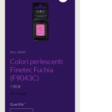
SKU: 10682
Colori perlescenti
Finetec Fuchia
(F9043C)
Prezzo
7,80 €
IVA inclusa
Quantità
*