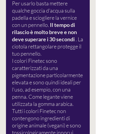
Per usarlo basta mettere
qualche goccia d'acqua sulla
padella e sciogliere la vernice
con un pennello.
Il tempo di
rilascio è molto breve e non
deve superare i 30 secondi
. La
ciotola rettangolare protegge il
tuo pennello.
I colori Finetec sono
caratterizzati da una
pigmentazione particolarmente
elevata e sono quindi ideali per
l'uso, ad esempio, con una
penna. Come legante viene
utilizzata la gomma arabica.
Tutti i colori Finetec non
contengono ingredienti di
origine animale (vegani) e sono
tossicologicamente innocui