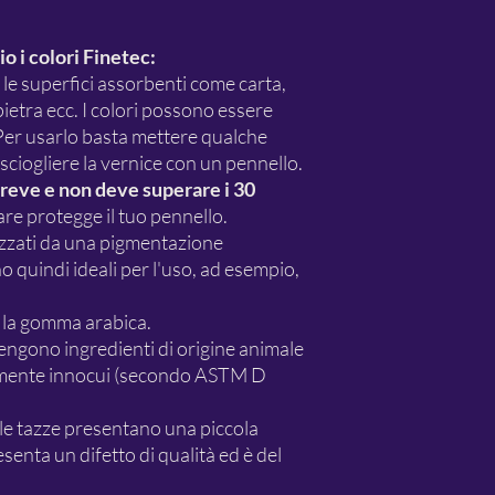
o i colori Finetec:
te le superfici assorbenti come carta,
ietra ecc. I colori possono essere
 Per usarlo basta mettere qualche
 sciogliere la vernice con un pennello.
 breve e non deve superare i 30
are protegge il tuo pennello.
rizzati da una pigmentazione
 quindi ideali per l'uso, ad esempio,
 la gomma arabica.
tengono ingredienti di origine animale
camente innocui (secondo ASTM D
 le tazze presentano una piccola
senta un difetto di qualità ed è del