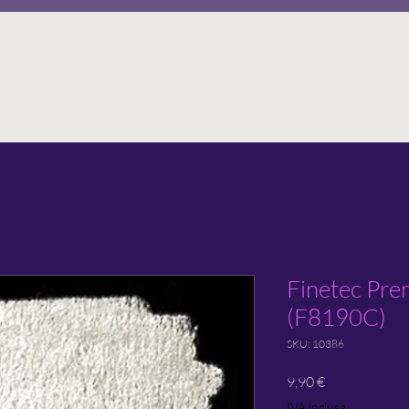
Finetec Pre
(F8190C)
SKU: 10386
Prezzo
9,90 €
IVA inclusa