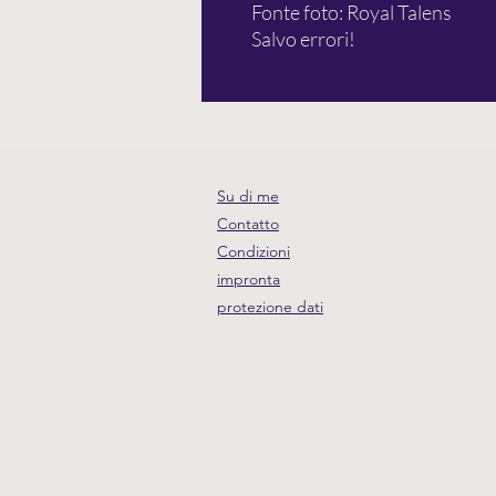
Fonte foto: Royal Talens
Salvo errori!
Su di me
Contatto
Condizioni
impronta
protezione dati