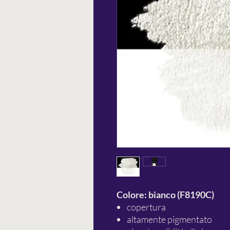
Colore: bianco (F8190C)
copertura
altamente pigmentato