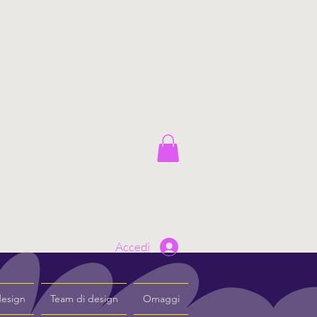
Accedi
design
Team di design
Omaggi