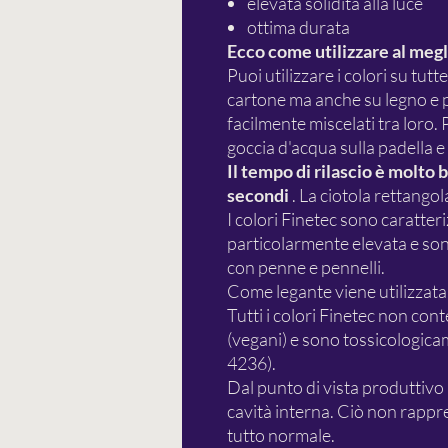
elevata solidità alla luce
ottima durata
Ecco come utilizzare al megli
Puoi utilizzare i colori su tut
cartone ma anche su legno e p
facilmente miscelati tra loro.
goccia d'acqua sulla padella e
Il tempo di rilascio è molto
secondi
. La ciotola rettangol
I colori Finetec sono caratte
particolarmente elevata e sono
con penne e pennelli.
Come legante viene utilizzata
Tutti i colori Finetec non con
(vegani) e sono tossicologi
4236).
Dal punto di vista produttivo
cavità interna. Ciò non rappre
tutto normale.