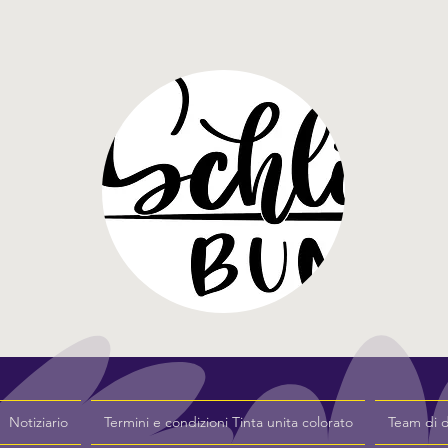
Notiziario
Termini e condizioni Tinta unita colorato
Team di 