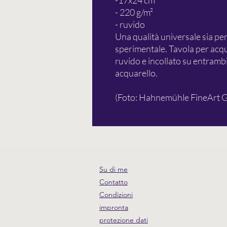
-17x24 cm
- 220 g/m²
- ruvido
Una qualità universale sia per 
sperimentale. Tavola per acqu
ruvido e incollato su entrambi 
acquarello.
(Foto: Hahnemühle FineArt
Su di me
Contatto
Condizioni
impronta
protezione dati