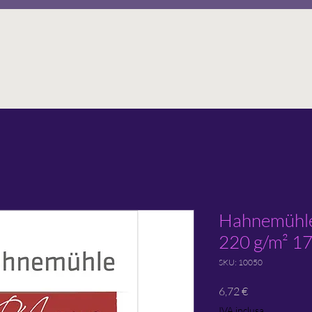
Hahnemühle
220 g/m² 1
SKU: 10050
Prezzo
6,72 €
IVA inclusa