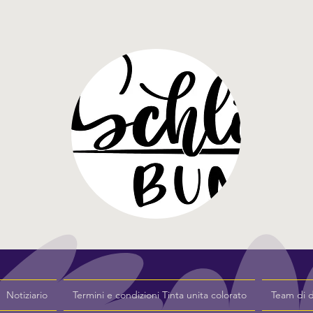
Notiziario
Termini e condizioni Tinta unita colorato
Team di 