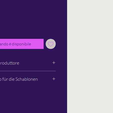
ando è disponibile
produttore
 GmbH
o für die Schablonen
791-235
om