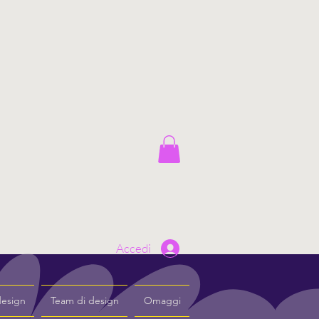
Accedi
design
Team di design
Omaggi