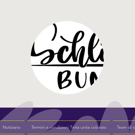
Notiziario
Termini e condizioni Tinta unita colorato
Team di 