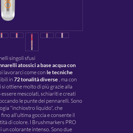
li singoli sfusi
arelli atossici a base acqua con
oi lavorarci come con
le tecniche
bili in
72 tonalità diverse
, ma con
 si ottiene molto di più grazie alla
essere mescolati, schiariti e creati
toccando le punte dei pennarelli. Sono
logia "inchiostro liquido", che
 fino all'ultima goccia e consente il
tità di colore. I Brushmarkers PRO
i un colorante intenso. Sono due