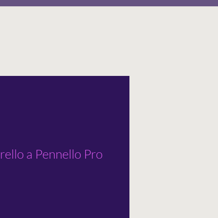
ello a Pennello Pro
o
ato