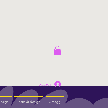
Accedi
design
Team di design
Omaggi