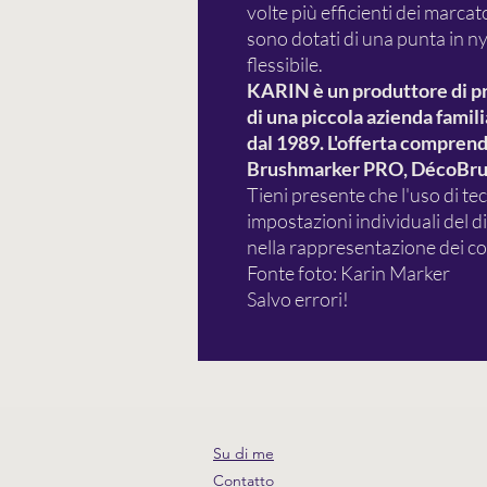
volte più efficienti dei marcat
sono dotati di una punta in n
flessibile.
KARIN è un produttore di prod
di una piccola azienda famil
dal 1989. L'offerta comprende
Brushmarker PRO, DécoBrus
Tieni presente che l'uso di tec
impostazioni individuali del 
nella rappresentazione dei col
Fonte foto: Karin Marker
Salvo errori!
Su di me
Contatto