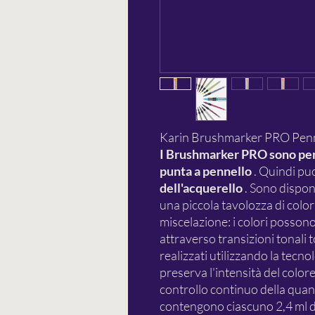
Karin Brushmarker PRO Pennel
I Brushmarker PRO sono penn
punta a pennello
. Quindi pu
dell'acquerello
. Sono disponi
una piccola tavolozza di colori
miscelazione: i colori possono 
attraverso transizioni tonali 
realizzati utilizzando la tecno
preserva l'intensità del colore
controllo continuo della quan
contengono ciascuno 2,4 ml d