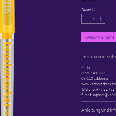
Quantità
*
Aggiungi al carrel
Informazioni sul 
Karin
Modlińska 209
05-110 Jablonna
www.karinmarkers.c
Telefono: +48 22 782
E-mail: support@kari
Anleitung und inf