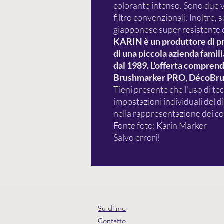
colorante intenso. Sono due vo
filtro convenzionali. Inoltre, 
giapponese super resistente e 
KARIN è un produttore di prod
di una piccola azienda famil
dal 1989. L'offerta comprende
Brushmarker PRO, DécoBrus
Tieni presente che l'uso di tec
impostazioni individuali del 
nella rappresentazione dei col
Fonte foto: Karin Marker
Salvo errori!
Su di me
Contatto