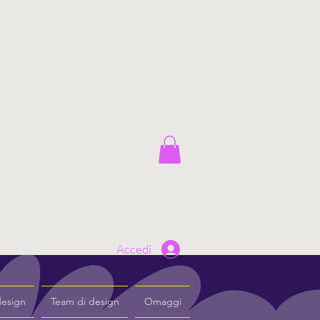
Accedi
design
Team di design
Omaggi