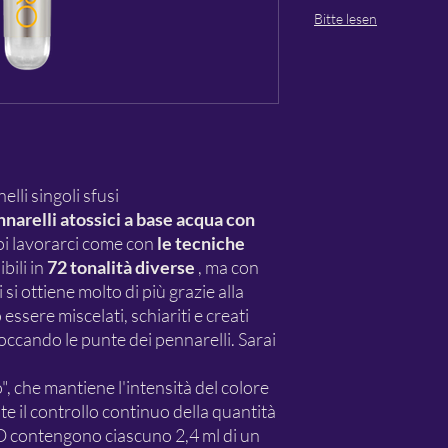
Bitte lesen
li singoli sfusi
arelli atossici a base acqua con
oi lavorarci come con
le tecniche
bili in
72 tonalità diverse
, ma con
 si ottiene molto di più grazie alla
essere miscelati, schiariti e creati
toccando le punte dei pennarelli. Sarai
", che mantiene l'intensità del colore
te il controllo continuo della quantità
O contengono ciascuno 2,4 ml di un