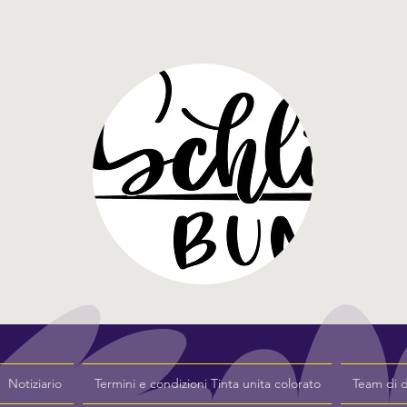
Notiziario
Termini e condizioni Tinta unita colorato
Team di 