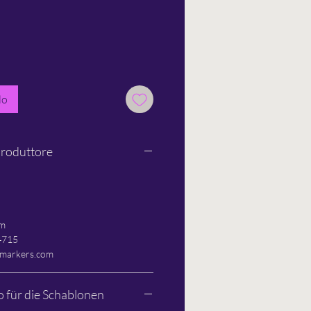
lo
produttore
om
4715
nmarkers.com
o für die Schablonen