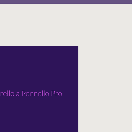
ello a Pennello Pro
o
ato