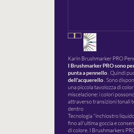
Karin Brushmarker PRO Pennel
I Brushmarker PRO sono penn
punta a pennello
. Quindi pu
dell'acquerello
. Sono disponi
una piccola tavolozza di colori
miscelazione: i colori possono 
attraverso transizioni tonali 
dentro
Tecnologia "inchiostro liquido
fino all'ultima goccia e consen
di colore. I Brushmarkers PR