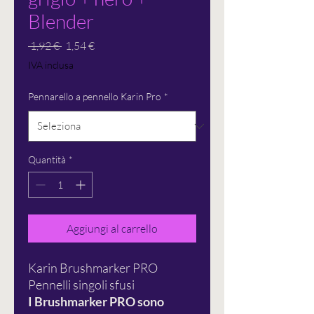
Blender
Prezzo
Prezzo
 1,92 € 
1,54 €
regolare
scontato
IVA inclusa
Pennarello a pennello Karin Pro
*
Quantità
*
Aggiungi al carrello
Karin Brushmarker PRO
Pennelli singoli sfusi
I Brushmarker PRO sono