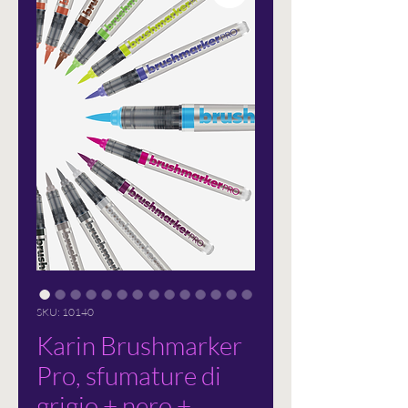
SKU: 10140
Karin Brushmarker
Pro, sfumature di
grigio + nero +