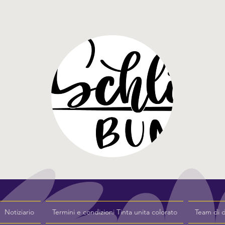
Notiziario
Termini e condizioni Tinta unita colorato
Team di 