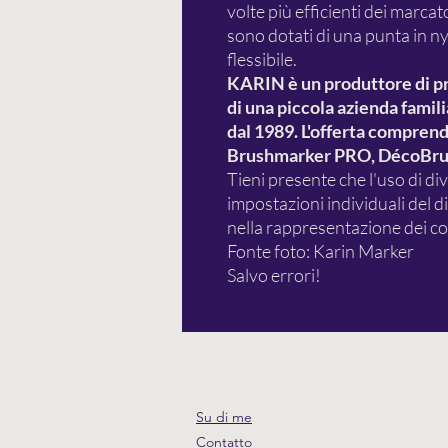
volte più efficienti dei marcat
sono dotati di una punta in n
flessibile.
KARIN è un produttore di prod
di una piccola azienda famil
dal 1989. L'offerta comprende
Brushmarker PRO, DécoBrus
Tieni presente che l'uso di div
impostazioni individuali del 
nella rappresentazione dei col
Fonte foto: Karin Marker
Salvo errori!
Su di me
Contatto