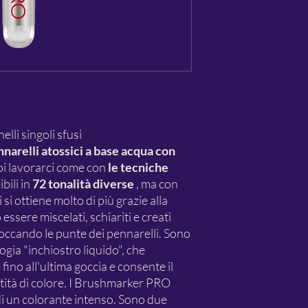
li singoli sfusi
arelli atossici a base acqua con
oi lavorarci come con
le tecniche
bili in
72 tonalità diverse
, ma con
 si ottiene molto di più grazie alla
essere miscelati, schiariti e creati
toccando le punte dei pennarelli. Sono
logia "inchiostro liquido", che
 fino all'ultima goccia e consente il
tità di colore. I Brushmarker PRO
i un colorante intenso. Sono due