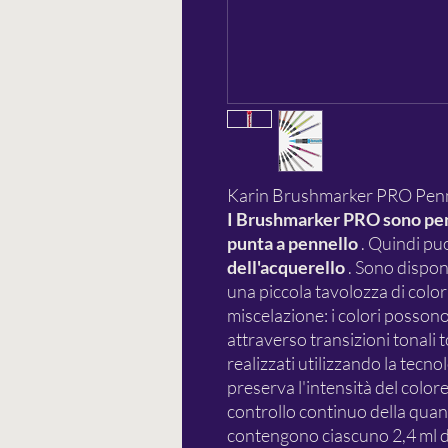
Karin Brushmarker PRO Pennel
I Brushmarker PRO sono penn
punta a pennello
. Quindi pu
dell'acquerello
. Sono disponi
una piccola tavolozza di colori
miscelazione: i colori possono 
attraverso transizioni tonali 
realizzati utilizzando la tecno
preserva l'intensità del colore
controllo continuo della quan
contengono ciascuno 2,4 ml d