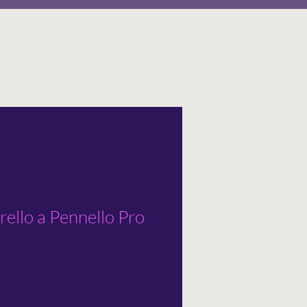
ello a Pennello Pro
o
ato