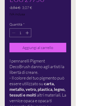
Prezzo
Prezzo
 3,84 € 
3,07 €
regolare
scontato
IVA inclusa
Quantità
*
Aggiungi al carrello
I pennarelli Pigment
DecoBrush danno agli artisti la
libertà di creare.
- Il colore del tuo pigmento può
essere utilizzato su
carta,
metallo, vetro, plastica, legno,
tessuti e molti
altri materiali. La
vernice opaca e opaca ti