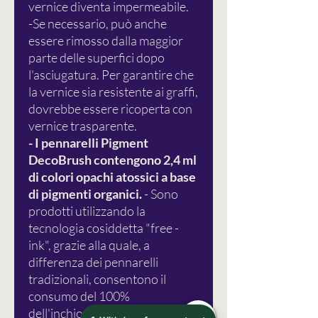
vernice diventa impermeabile.
-Se necessario, può anche
essere rimosso dalla maggior
parte delle superfici dopo
l'asciugatura. Per garantire che
la vernice sia resistente ai graffi,
dovrebbe essere ricoperta con
vernice trasparente.
- I pennarelli Pigment
DecoBrush contengono 2,4 ml
di colori opachi atossici a base
di pigmenti organici.
- Sono
prodotti utilizzando la
tecnologia cosiddetta "free -
ink", grazie alla quale, a
differenza dei pennarelli
tradizionali, consentono il
consumo del 100%
dell'inchiostro in essi