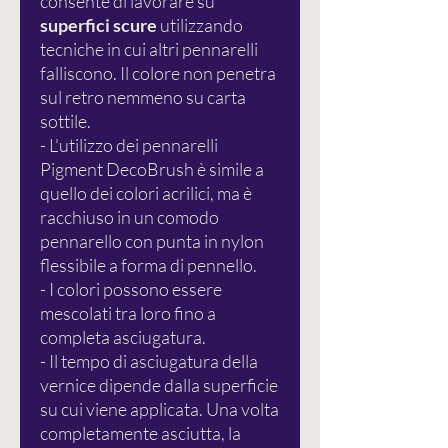
consente di lavorare su
superfici scure
utilizzando
tecniche in cui altri pennarelli
falliscono. Il colore non penetra
sul retro nemmeno su carta
sottile.
- L'utilizzo dei pennarelli
Pigment DecoBrush è simile a
quello dei colori acrilici, ma è
racchiuso in un comodo
pennarello con punta in nylon
flessibile a forma di pennello.
- I colori possono essere
mescolati tra loro fino a
completa asciugatura.
- Il tempo di asciugatura della
vernice dipende dalla superficie
su cui viene applicata. Una volta
completamente asciutta, la