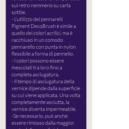
sul retro nemmeno su carta
sottile.
- L'utilizzo dei pennarelli
Pigment DecoBrush è simile a
quello dei colori acrilici, ma è
racchiuso in un comodo
pennarello con punta in nylon
flessibile a forma di pennello.
- I colori possono essere
mescolati tra loro fino a
completa asciugatura.
- Il tempo di asciugatura della
vernice dipende dalla superficie
su cui viene applicata. Una volta
completamente asciutta, la
vernice diventa impermeabile.
-Se necessario, può anche
essere rimosso dalla maggior