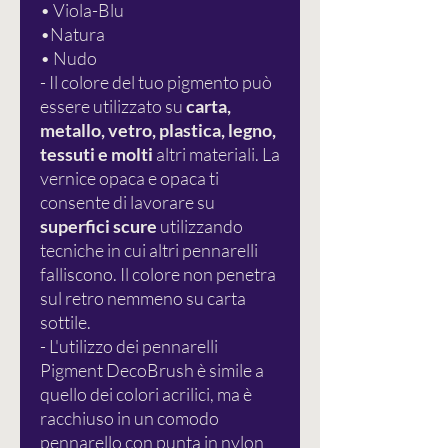
• Viola-Blu
•Natura
• Nudo
- Il colore del tuo pigmento può
essere utilizzato su
carta,
metallo, vetro, plastica, legno,
tessuti e molti
altri materiali. La
vernice opaca e opaca ti
consente di lavorare su
superfici scure
utilizzando
tecniche in cui altri pennarelli
falliscono. Il colore non penetra
sul retro nemmeno su carta
sottile.
- L'utilizzo dei pennarelli
Pigment DecoBrush è simile a
quello dei colori acrilici, ma è
racchiuso in un comodo
pennarello con punta in nylon