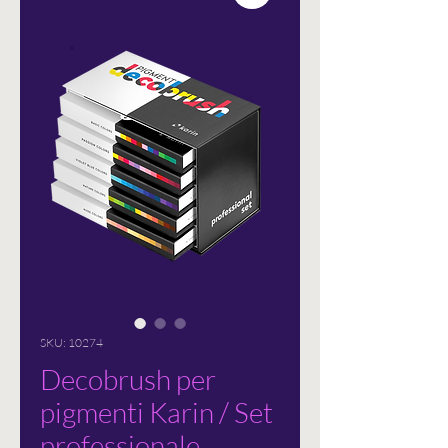
SKU: 10274
Decobrush per
pigmenti Karin / Set
professionale