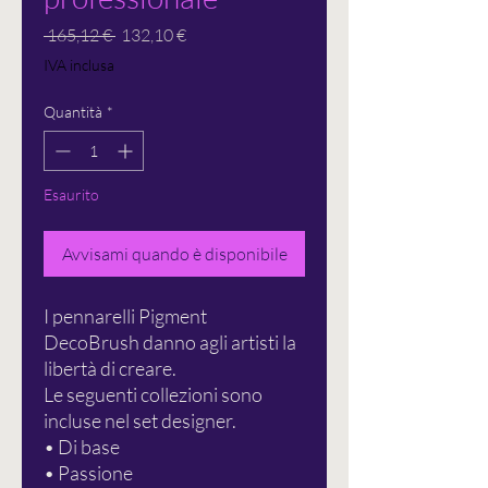
Prezzo
Prezzo
 165,12 € 
132,10 €
regolare
scontato
IVA inclusa
Quantità
*
Esaurito
Avvisami quando è disponibile
I pennarelli Pigment
DecoBrush danno agli artisti la
libertà di creare.
Le seguenti collezioni sono
incluse nel set designer.
• Di base
• Passione