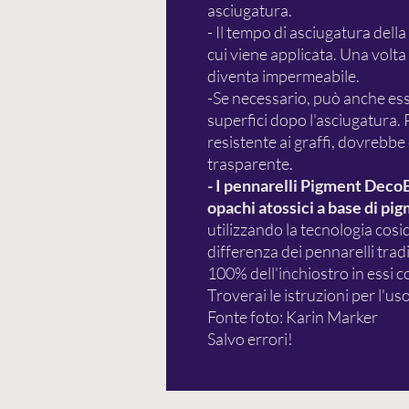
asciugatura.
- Il tempo di asciugatura dell
cui viene applicata. Una volt
diventa impermeabile.
-Se necessario, può anche ess
superfici dopo l'asciugatura. 
resistente ai graffi, dovrebbe
trasparente.
- I pennarelli Pigment Deco
opachi atossici a base di pig
utilizzando la tecnologia cosidd
differenza dei pennarelli tra
100% dell'inchiostro in essi 
Troverai le istruzioni per l'us
Fonte foto: Karin Marker
Salvo errori!