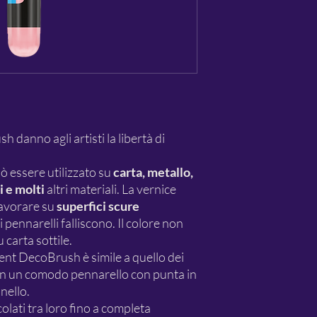
 danno agli artisti la libertà di
uò essere utilizzato su
carta, metallo,
i e molti
altri materiali. La vernice
lavorare su
superfici scure
i pennarelli falliscono. Il colore non
carta sottile.
gment DecoBrush è simile a quello dei
o in un comodo pennarello con punta in
nello.
olati tra loro fino a completa