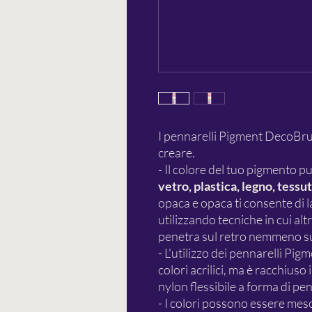
I pennarelli Pigment DecoBrush
creare.
- Il colore del tuo pigmento p
vetro, plastica, legno, tessut
opaca e opaca ti consente di 
utilizzando tecniche in cui altr
penetra sul retro nemmeno su 
- L'utilizzo dei pennarelli Pi
colori acrilici, ma è racchius
nylon flessibile a forma di pen
- I colori possono essere mesc