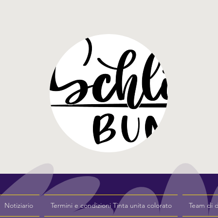
Notiziario
Termini e condizioni Tinta unita colorato
Team di 