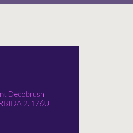
ent Decobrush
BIDA 2. 176U
o
ato