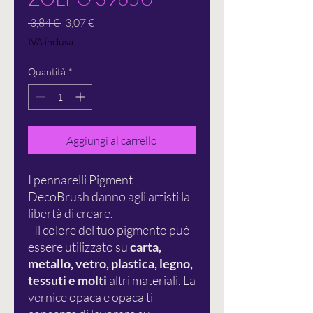
Prezzo
Prezzo
 3,84 € 
3,07 €
regolare
scontato
IVA inclusa
Quantità
*
Aggiungi al carrello
I pennarelli Pigment
DecoBrush danno agli artisti la
libertà di creare.
- Il colore del tuo pigmento può
essere utilizzato su
carta,
metallo, vetro, plastica, legno,
tessuti e molti
altri materiali. La
vernice opaca e opaca ti