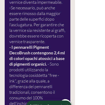
vernice diventa impermeabile.
-Se necessario, può anche
essere rimosso dalla maggior
parte delle superfici dopo
l'asciugatura. Per garantire che
la vernice sia resistente ai graffi,
dovrebbe essere ricoperta con
vernice trasparente.
- I pennarelli Pigment
DecoBrush contengono 2,4 ml
di colori opachi atossici a base
di pigmenti organici.
- Sono
prodotti utilizzando la
tecnologia cosiddetta "free -
ink", grazie alla quale, a
differenza dei pennarelli
tradizionali, consentono il
consumo del 100%
dell'inchiostro in essi