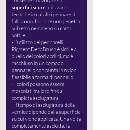
consente di lavorare su
superfici scure
utilizzando
tecniche in cui altri pennarelli
falliscono. Il colore non penetra
sul retro nemmeno su carta
sottile.
- L'utilizzo dei pennarelli
Pigment DecoBrush è simile a
quello dei colori acrilici, ma è
racchiuso in un comodo
pennarello con punta in nylon
flessibile a forma di pennello.
- I colori possono essere
mescolati tra loro fino a
completa asciugatura.
- Il tempo di asciugatura della
vernice dipende dalla superficie
su cui viene applicata. Una volta
completamente asciutta, la