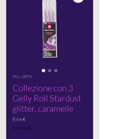
SKU: 10876
Collezione con 3
Gelly Roll Stardust
glitter, caramelle
Prezzo
8,64 €
IVA inclusa