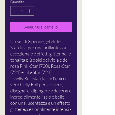
Quantità
*
Aggiungi al carrello
Un set di 3 penne gel glitter
Stardust per una brillantezza
eccezionale e effetti glitter nelle
tonalità più dolci del viola e del
rosa Pink-Star (720), Rosa-Star
(721) e Lila-Star (724).
Il Gelly Roll Stardust è l'unico
vero Gelly Roll per scrivere,
disegnare, dipingere e decorare
incredibilmente liscio e bello
con una lucentezza e un effetto
glitter eccezionalmente intensi -