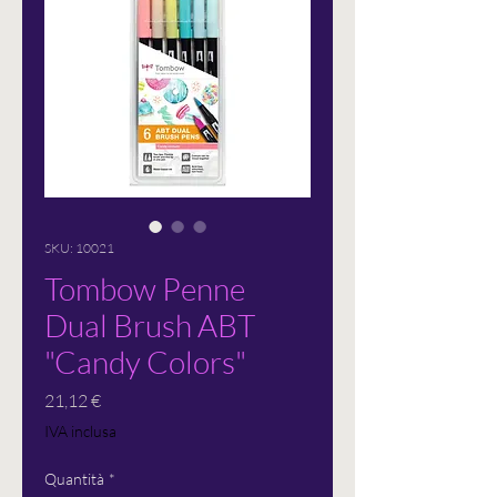
SKU: 10021
Tombow Penne
Dual Brush ABT
"Candy Colors"
Prezzo
21,12 €
IVA inclusa
Quantità
*