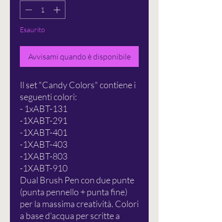
Esaurito
Avvisami quando è disponibile
Il set "Candy Colors" contiene i
seguenti colori:
- 1xABT-131
-1XABT-291
-1XABT-401
-1XABT-403
-1XABT-803
-1XABT-910
Dual Brush Pen con due punte
(punta pennello + punta fine)
per la massima creatività. Colori
a base d'acqua per scritte a