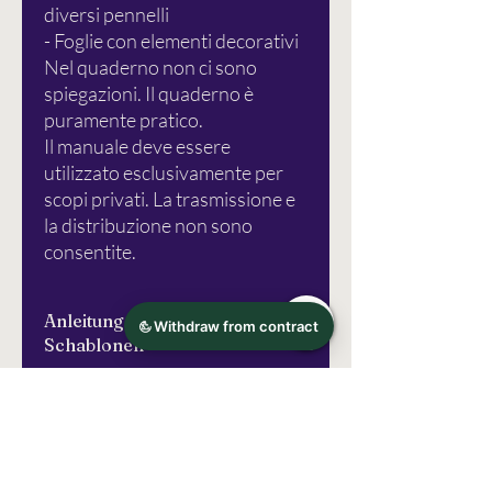
diversi pennelli
- Foglie con elementi decorativi
Nel quaderno non ci sono
spiegazioni. Il quaderno è
puramente pratico.
Il manuale deve essere
utilizzato esclusivamente per
scopi privati. La trasmissione e
la distribuzione non sono
consentite.
Anleitung und info für die
Schablonen
Bitte lesen