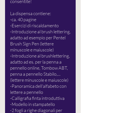
consentite!
La dispensa contiene:
-ca. 40 pagine
-Esercizi di riscaldamento
-Introduzione al brush lettering,
adatto ad esempio per Pentel
Brush Sign Pen (lettere
minuscole e maiuscole)
-Introduzione al brushlettering,
adatto ad es. per la penna a
pennello online, Tombow ABT,
penna a pennello Stabilo,...
(lettere minuscole e maiuscole)
-Panoramica dell'alfabeto con
lettere a pennello
-Calligrafia finta introduttiva
-Modello in stampatello
-2 fogli a righe diagonali per