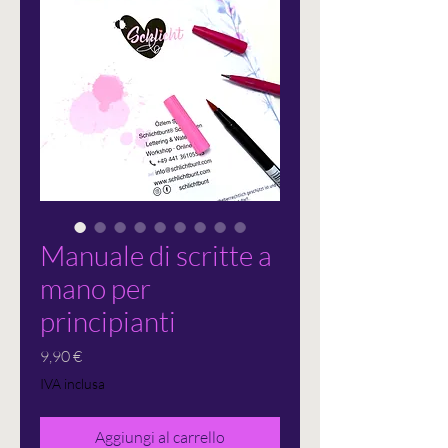
Manuale di scritte a
mano per
principianti
Prezzo
9,90 €
IVA inclusa
Aggiungi al carrello