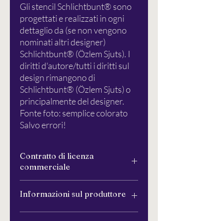
Gli stencil Schlichtbunt® sono
progettati e realizzati in ogni
dettaglio da (se non vengono
nominati altri designer)
Schlichtbunt® (Özlem Sjuts). I
diritti d'autore/tutti i diritti sul
design rimangono di
Schlichtbunt® (Özlem Sjuts) o
principalmente del designer.
Fonte foto: semplice colorato
Salvo errori!
Contratto di licenza
commerciale
Contratto di licenza commerciale per
Informazioni sul produttore
l'uso commerciale degli stencil creativi di
Schlichtbunt.
Oggetto della licenza commerciale è
Semplicemente colorato®