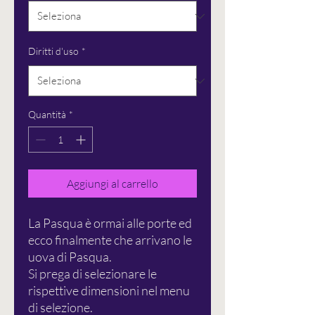
Diritti d'uso
*
Quantità
*
Aggiungi al carrello
La Pasqua è ormai alle porte ed
ecco finalmente che arrivano le
uova di Pasqua.
Si prega di selezionare le
rispettive dimensioni nel menu
di selezione.