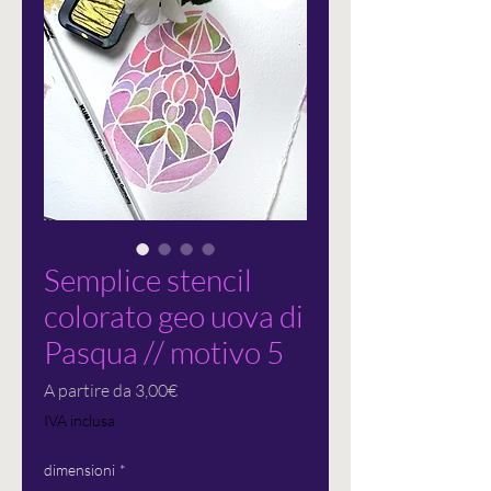
Semplice stencil
colorato geo uova di
Pasqua // motivo 5
Prezzo
A partire da
3,00€
scontato
IVA inclusa
dimensioni
*