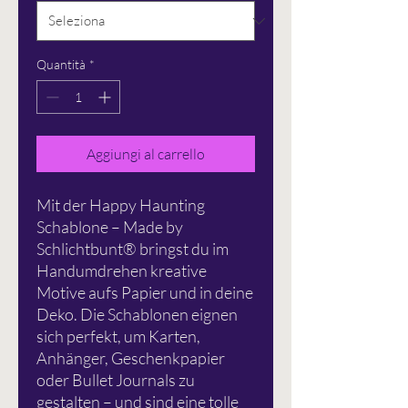
Quantità
*
Aggiungi al carrello
Mit der Happy Haunting
Schablone – Made by
Schlichtbunt® bringst du im
Handumdrehen kreative
Motive aufs Papier und in deine
Deko. Die Schablonen eignen
sich perfekt, um Karten,
Anhänger, Geschenkpapier
oder Bullet Journals zu
gestalten – und sind eine tolle