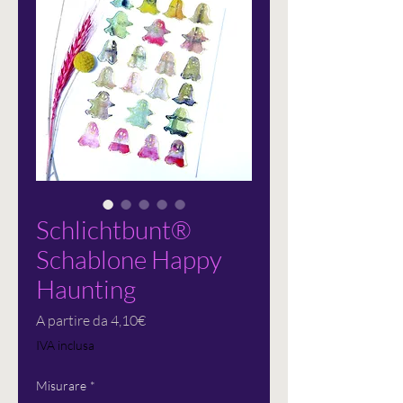
Schlichtbunt®
Schablone Happy
Haunting
Prezzo
A partire da
4,10€
scontato
IVA inclusa
Misurare
*