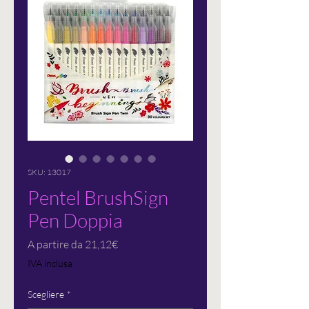
SKU: 13017
Pentel BrushSign
Pen Doppia
Prezzo
A partire da
21,12€
scontato
IVA inclusa
Scegliere
*