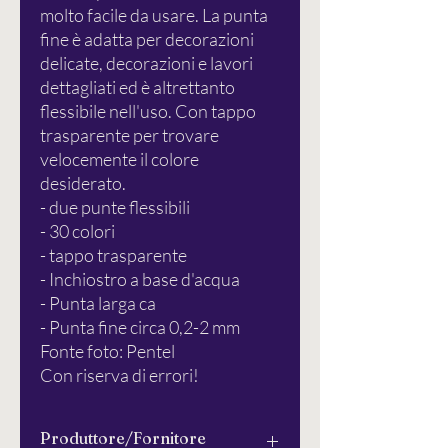
molto facile da usare. La punta
fine è adatta per decorazioni
delicate, decorazioni e lavori
dettagliati ed è altrettanto
flessibile nell'uso. Con tappo
trasparente per trovare
velocemente il colore
desiderato.
- due punte flessibili
- 30 colori
- tappo trasparente
- Inchiostro a base d'acqua
- Punta larga ca
- Punta fine circa 0,2-2 mm
Fonte foto: Pentel
Con riserva di errori!
Produttore/Fornitore