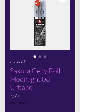
SKU: 10178
Sakura Gelly Roll
Moonlight 06
Urbano
Prezzo
7,68 €
IVA inclusa