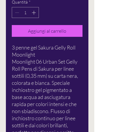
Quantità
*
Aggiungi al carrello
3 penne gel Sakura Gelly Roll
Moonlight
Moonlight 06 Urban Set Gelly
Roll Pens di Sakura per linee
sottili (0,35 mm) su carta nera,
colorata e bianca. Speciale
inchiostro gel pigmentato a
base acqua ad asciugatura
rapida per colori intensi e che
non sbiadiscono. Flusso di
inchiostro continuo per linee
sottili e dai colori brillanti,