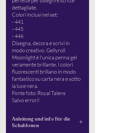
perfette per disegni e scritte
dettagliate.
Colori inclusi nel set:
- 441
- 445
- 446
Disegna, decora e scrivi in
modo creativo. Gellyroll
Moonlight è l'unica penna gel
veramente brillante. I colori
fluorescenti brillano in modo
fantastico su carta nera e sotto
la luce nera.
Fonte foto: Royal Talens
Salvo errori!
Anleitung und info für die
Schablonen