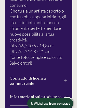
consumo.
Che tu sia un artista esperto o
che tu abbia appena iniziato, gli
stencil in tinta unita sono lo
strumento perfetto per dare
nuove possibilità alla tua
creatività.
DIN A6 // 10,5 x 14,8 cm
DIN A5 // 14,8 x 21 cm
Fonte foto: semplice colorato
Salvo errori!
Contratto di licenza
commerciale
Contratto di licenza commerciale per
Informazioni sul produttore
l'uso commerciale degli stencil creativi di
Schlichtbunt.
Oggetto della licenza commerciale è
Semplicemente colorato®