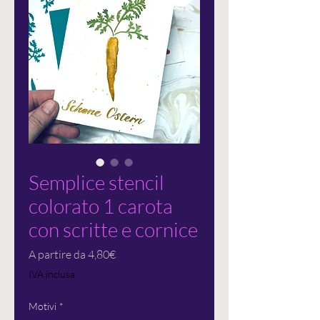
Semplice stencil
colorato 1 carota
con scritte e cornice
Prezzo
A partire da
4,80€
scontato
IVA inclusa
Motivi
*