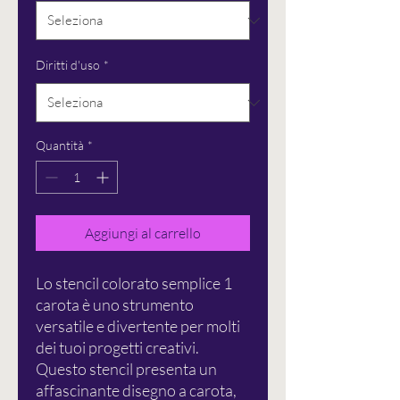
Diritti d'uso
*
Quantità
*
Aggiungi al carrello
Lo stencil colorato semplice 1
carota è uno strumento
versatile e divertente per molti
dei tuoi progetti creativi.
Questo stencil presenta un
affascinante disegno a carota,