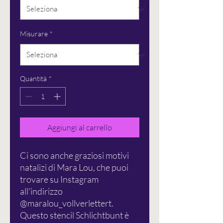
Misurare
*
Quantità
*
Aggiungi al carrello
Ci sono anche graziosi motivi
natalizi di Mara Lou, che puoi
trovare su Instagram
all'indirizzo
@maralou_vollverlettert.
Questo stencil Schlichtbunt è