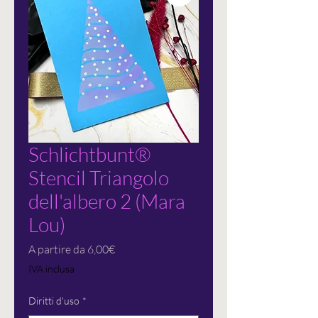
Schlichtbunt®
Stencil Triangolo
dell'albero 2 (Mara
Lou)
Prezzo
A partire da
6,00€
scontato
IVA inclusa
Diritti d'uso
*