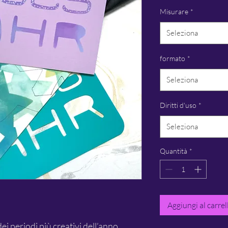
Misurare
*
Seleziona
formato
*
Seleziona
Diritti d'uso
*
Seleziona
Quantità
*
Aggiungi al carrel
ei periodi più creativi dell’anno.