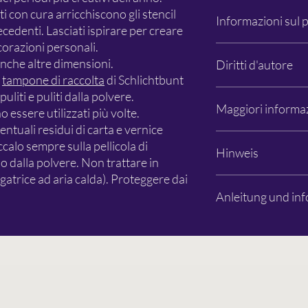
ati con cura arricchiscono gli stencil
Informazioni sul 
recedenti. Lasciati ispirare per creare
ecorazioni personali.
Semplicemente colora
anche altre dimensioni.
Diritti d'autore
Erba di mela 6
l
tampone di raccolta
di Schlichtbunt
26129 Oldenburg
info@schlichtbunt.co
Gli stencil Schlichtbun
uliti e puliti dalla polvere.
Maggiori informa
+49 441 36 10 55 15
interamente da Schlic
 essere utilizzati più volte.
non vengano nominati al
tuali residui di carta e vernice
diritti sul design rim
Foto: Özlem Sjuts
ccalo sempre sulla pellicola di
Hinweis
o principalmente del ri
Soggetto a modifiche e
 dalla polvere. Non trattare in
gatrice ad aria calda). Proteggere dai
Es handelt sich aussch
Anleitung und inf
Dekorationen, Farben 
Beispielbildern sind n
Schablone dient zur G
Bitte lesen