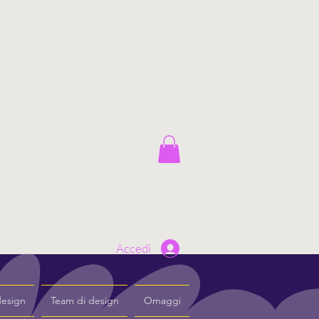
Accedi
design
Team di design
Omaggi