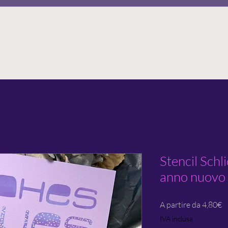
Stencil Schl
anno nuovo
P
A partire da
4,80€
s
IVA inclusa