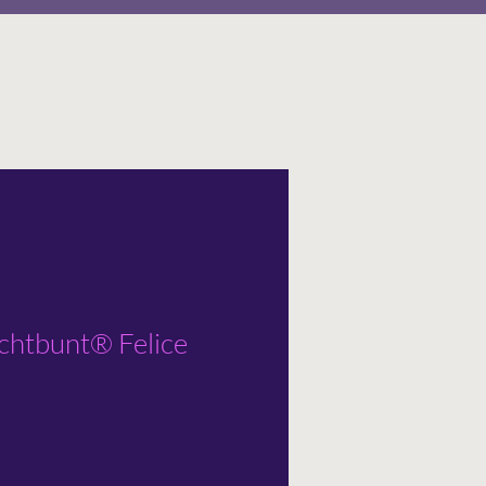
ichtbunt® Felice
rezzo
contato