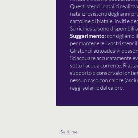
Questi stencil natalizi realizz
natalizi esistenti degli anni p
cartoline di Natale, inviti e d
Su richiesta sono disponibili 
Suggerimento:
consigliamo i
per mantenere i vostri stencil p
Gli stencil autoadesivi possono
Sciacquare accuratamente even
sotto l'acqua corrente. Riatta
supporto e conservalo lontano
nessun caso con calore (asciu
raggi solari e dal calore.
Su di me