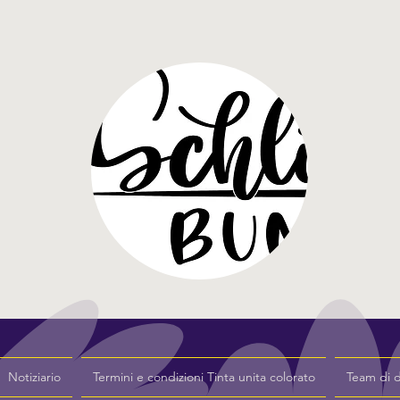
Notiziario
Termini e condizioni Tinta unita colorato
Team di 