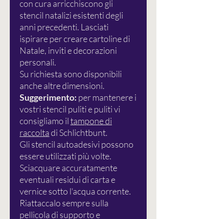
con cura arricchiscono gli
stencil natalizi esistenti degli
anni precedenti. Lasciati
ispirare per creare cartoline di
Natale, inviti e decorazioni
personali.
Su richiesta sono disponibili
anche altre dimensioni.
Suggerimento:
per mantenere i
vostri stencil puliti e puliti vi
consigliamo il
tampone di
raccolta
di Schlichtbunt.
Gli stencil autoadesivi possono
essere utilizzati più volte.
Sciacquare accuratamente
eventuali residui di carta e
vernice sotto l'acqua corrente.
Riattaccalo sempre sulla
pellicola di supporto e