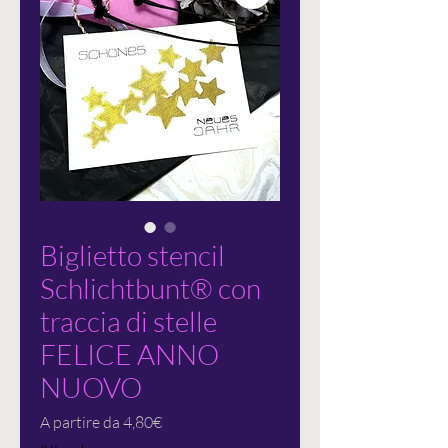
Biglietto stencil
Schlichtbunt® con
traccia di stelle
FELICE ANNO
NUOVO
Prezzo
A partire da
4,80€
scontato