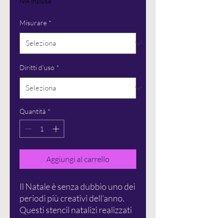
IVA inclusa
Misurare
*
Diritti d'uso
*
Quantità
*
Aggiungi al carrello
Il Natale è senza dubbio uno dei
periodi più creativi dell’anno.
Questi stencil natalizi realizzati