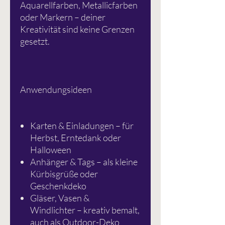
Aquarellfarben, Metallicfarben
oder Markern – deiner
Kreativität sind keine Grenzen
gesetzt.
Anwendungsideen
Karten & Einladungen – für
Herbst, Erntedank oder
Halloween
Anhänger & Tags – als kleine
Kürbisgrüße oder
Geschenkdeko
Gläser, Vasen &
Windlichter – kreativ bemalt,
auch als Outdoor-Deko