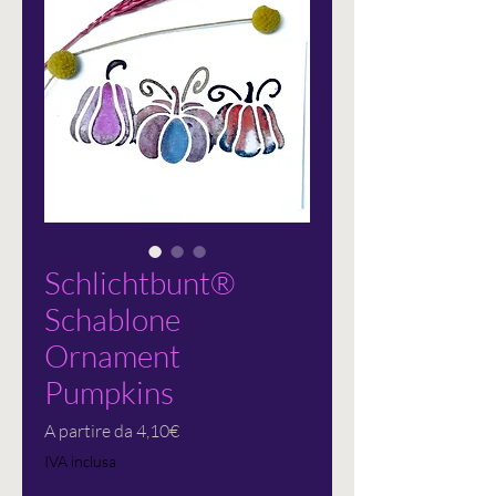
Schlichtbunt®
Schablone
Ornament
Pumpkins
Prezzo
A partire da
4,10€
scontato
IVA inclusa