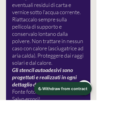
eventuali residui di carta e
vernice sotto l'acqua corrente.
Riattaccalo sempre sulla
pellicola di supporto e
conservalo lontano dalla
polvere. Non trattare in nessun
caso con calore (asciugatrice ad
aria calda). Proteggere dai raggi
solari e dal calore.
Gli stencil autoadesivi sono
progettati e realizzati in ogni
dettaglio da Schlichtbunt.
Fonte foto: semplice colorato
Salvo errori!
Informazioni sul produttore
Semplicemente colorato®