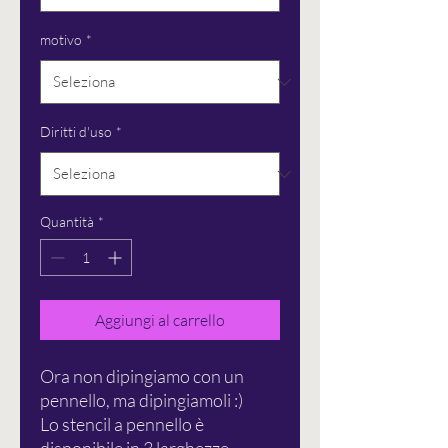
motivo
*
Diritti d'uso
*
Quantità
*
Aggiungi al carrello
Ora non dipingiamo con un
pennello, ma dipingiamoli :)
Lo stencil a pennello è