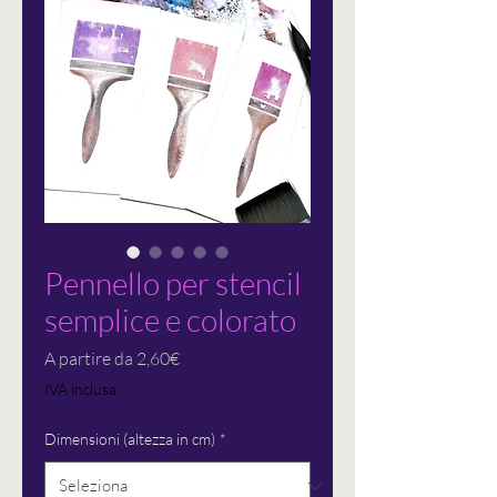
Pennello per stencil
semplice e colorato
Prezzo
A partire da
2,60€
scontato
IVA inclusa
Dimensioni (altezza in cm)
*