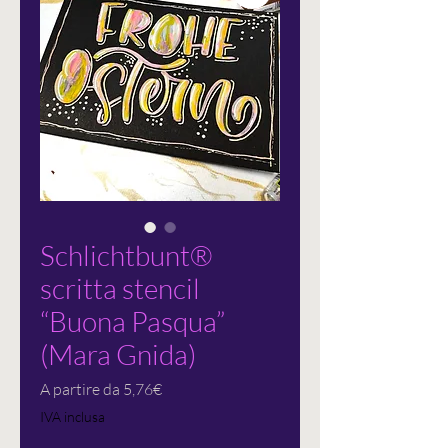
Schlichtbunt®
scritta stencil
“Buona Pasqua”
(Mara Gnida)
Prezzo
A partire da
5,76€
scontato
IVA inclusa