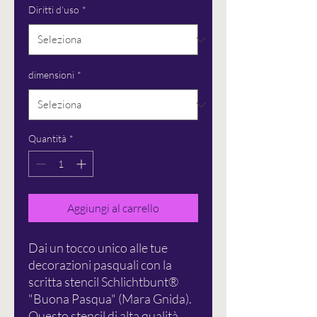
Diritti d'uso
*
dimensioni
*
Quantità
*
Aggiungi al carrello
Dai un tocco unico alle tue
decorazioni pasquali con la
scritta stencil Schlichtbunt®
"Buona Pasqua" (Mara Gnida).
Questo stencil di alta qualità