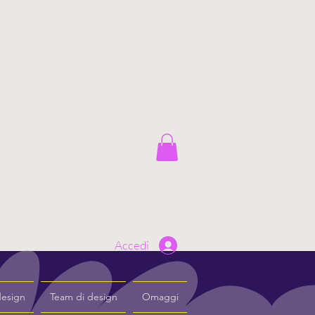
Accedi
design
Team di design
Omaggi