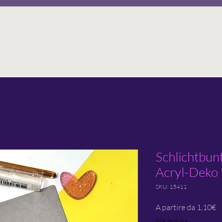
Schlichtbun
Acryl-Deko 
SKU: 15411
P
A partire da
1,10€
s
IVA inclusa