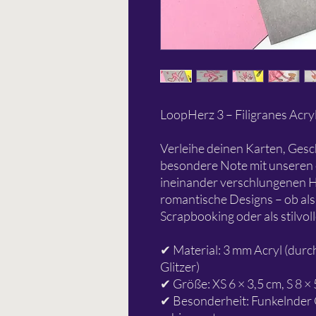
LoopHerz 3 – Filigranes Acry
Verleihe deinen Karten, Ges
besondere Note mit unseren 
ineinander verschlungenen H
romantische Designs – ob al
Scrapbooking oder als stilvol
✔ Material: 3 mm Acryl (durc
Glitzer)
✔ Größe: XS 6 × 3,5 cm, S 8 × 
✔ Besonderheit: Funkelnder Gl