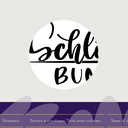
Notiziario
Termini e condizioni Tinta unita colorato
Team di 