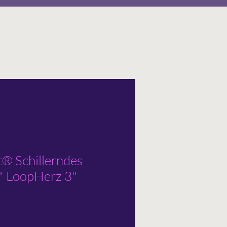
t® Schillerndes
" LoopHerz 3"
rezzo
contato