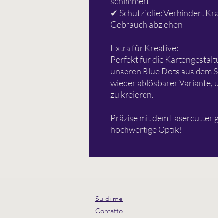
schimmert
✔ Schutzfolie: Verhindert Kr
Gebrauch abziehen
Extra für Kreative:
Perfekt für die Kartengestal
unseren Blue Dots aus dem Sh
wieder ablösbarer Variante, 
zu kreieren.
Präzise mit dem Lasercutter g
hochwertige Optik!
Su di me
Contatto