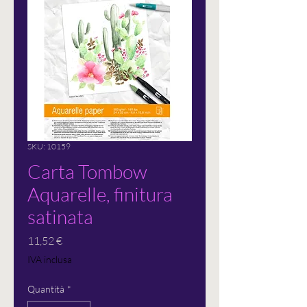
SKU: 10159
Carta Tombow
Aquarelle, finitura
satinata
Prezzo
11,52 €
IVA inclusa
Quantità
*