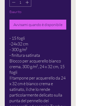
Esaurito
Avvisami quando è disponibile
- 15 fogli
-24x32 cm
- 300 g/m²
- finitura satinata
Blocco per acquerello bianco
crema, 300 g/m², 24 x 32 cm, 15
fogli
Il tampone per acquerello da 24
x 32 cm è bianco crema e
satinato, il che lo rende
particolarmente delicato sulla
punta del pennello dei