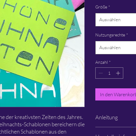
Größe
*
Auswählen
Nutzungsrechte
*
Auswählen
Anzahl
*
In den Warenkor
ne der kreativsten Zeiten des Jahres.
Anleitung
Weihnachts-Schablonen bereichern die
Bitte die
Anleitung
für
htlichen Schablonen aus den