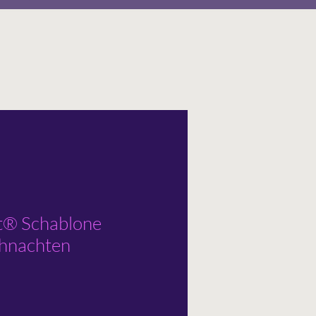
t® Schablone
hnachten