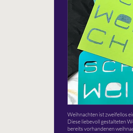
Weihnachten ist zweifellos ei
Diese liebevoll gestalteten 
bereits vorhandenen weihnac