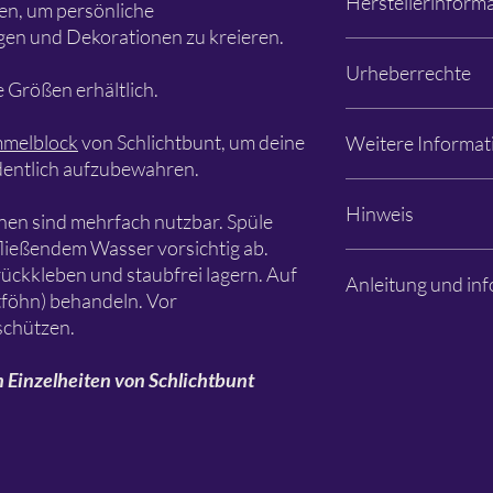
Herstellerinform
Schablonen unbedingt
ren, um persönliche
en und Dekorationen zu kreieren.
Schlichtbunt®
Urheberrechte
Apfelanger 6
 Größen erhältlich.
26129 Oldenburg
info@schlichtbunt.co
Die Schlichtbunt® Sc
melblock
von Schlichtbunt, um deine
Weitere Informat
+49 441 36 10 55 15
Schlichtbunt® (Özlem S
dentlich aufzubewahren.
sei denn, es sind and
genannt. Die Urheber
Fotos: Özlem Sjuts
Hinweis
Design bleiben bei Sc
Änderungen und Irrtü
nen sind mehrfach nutzbar. Spüle
beim jeweiligen Desig
fließendem Wasser vorsichtig ab.
Es handelt sich aussch
rückkleben und staubfrei lagern. Auf
Anleitung und inf
Dekorationen, Farben 
ftföhn) behandeln. Vor
Beispielbildern sind n
chützen.
Schablone dient zur G
Bitte lesen
n Einzelheiten von Schlichtbunt