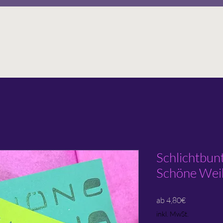
Schlichtbun
Schöne Wei
Sale-
ab
4,80€
Preis
inkl. MwSt.