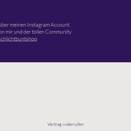
h über meinen Instagram Account.
 von mir und der tollen Community
chlichtbuntshop
Vertrag widerrufen