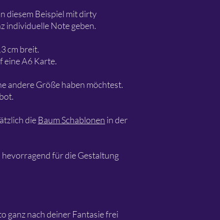
n diesem Beispiel mit dirty
nz individuelle Note geben.
3 cm breit.
f eine A6 Karte.
ine andere Größe haben möchtest.
bot.
ätzlich die
Baum Schablonen
in der
hevorragend für die Gestaltung
to ganz nach deiner Fantasie frei