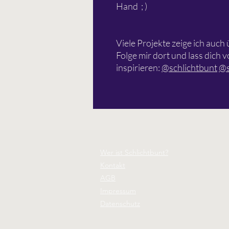
Hand ; )
Viele Projekte zeige ich auc
Folge mir dort und lass dich
inspirieren:
@schlichtbunt
@s
Wer ist Schlichtbunt?
Kontakt
AGB
Impressum
Datenschutz