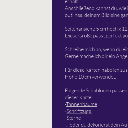
erhält.
Anschließend kannst du, wie i
outlines, deinem Bild eine ga
Seitenansicht: 5 cm hoch x 12,
Diese Größe passt perfekt au
Schreibe mich an, wenn du e
Gerne mache ich dir ein Ange
Für diese Karten habe ich zus
Höhe 10 cm verwendet.
Folgende Schablonen passen 
dieser Karte:
-
Tannenbäume
-
Schriftzüge
-
Sterne
-...oder du dekorierst dein Au