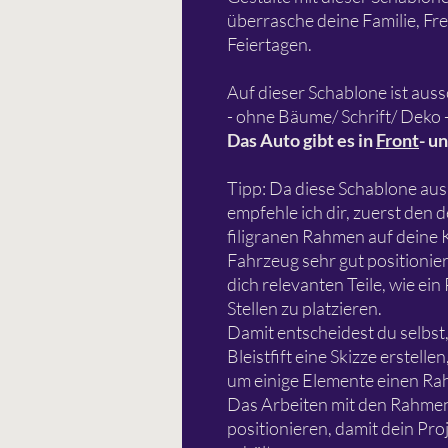
überrasche deine Familie, F
Feiertagen.
Auf dieser Schablone ist auss
- ohne Bäume/ Schrift/ Deko 
Das Auto gibt es in
Front
- u
Tipp: Da diese Schablone aus 
empfehle ich dir, zuerst den
filigranen Rahmen auf deine 
Fahrzeug sehr gut positioniere
dich relevanten Teile, wie ei
Stellen zu platzieren.
Damit entscheidest du selbst,
Bleistfift eine Skizze erstell
um einige Elemente einen Ra
Das Arbeiten mit den Rahmen hi
positionieren, damit dein Pro