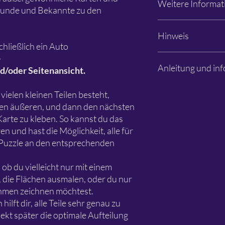
Weitere Informat
+49 441 36 10 55 15
Schlichtbunt® (Özlem S
reunde und Bekannte zu den
sei denn, es sind and
genannt. Die Urheber
Fotos: Özlem Sjuts
Hinweis
Design bleiben bei Sc
Änderungen und Irrtü
chließlich ein Auto
beim jeweiligen Desig
-
Es handelt sich aussch
Anleitung und inf
Dekorationen, Farben 
nd/oder Seitenansicht.
Beispielbildern sind n
Schablone dient zur G
Bitte lesen
vielen kleinen Teilen besteht,
 den äußeren, und dann den nächsten
Karte zu kleben. So kannst du das
n und hast die Möglichkeit, alle für
n Puzzle an den entsprechenden
 ob du vielleicht nur mit einem
en, die Flächen ausmalen, oder du nur
hmen zeichnen möchtest.
lft dir, alle Teile sehr genau zu
jekt später die optimale Aufteilung