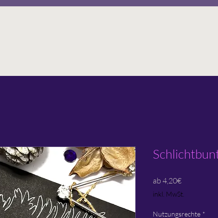
Schlichtbun
Sale-
ab
4,20€
Preis
inkl. MwSt.
Nutzungsrechte
*