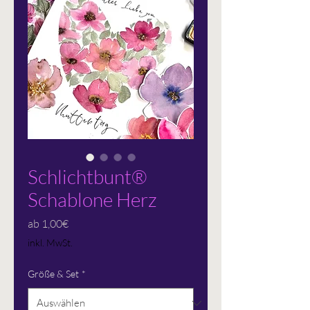
Schlichtbunt®
Schablone Herz
Sale-
ab
1,00€
Preis
inkl. MwSt.
Größe & Set
*