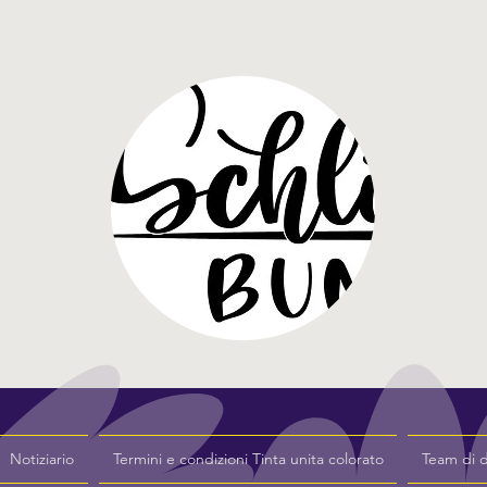
Notiziario
Termini e condizioni Tinta unita colorato
Team di 