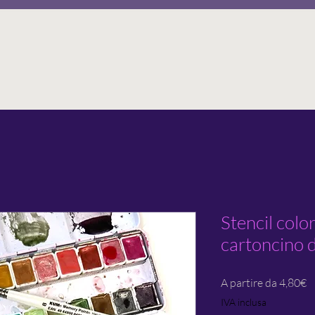
Stencil colo
cartoncino d
P
A partire da
4,80€
s
IVA inclusa