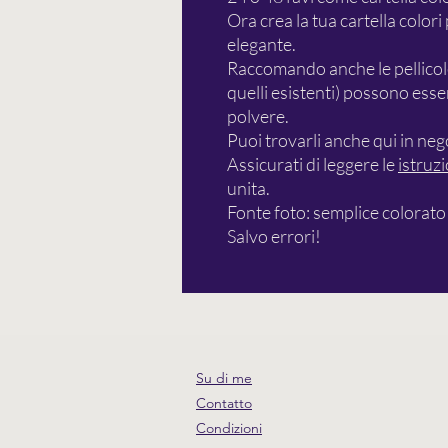
Ora crea la tua cartella color
elegante.
Raccomando anche le pellicole 
quelli esistenti) possono esse
polvere.
Puoi trovarli anche qui in neg
Assicurati di leggere le
istruzi
unita.
Fonte foto: semplice colorato
Salvo errori!
Su di me
Contatto
Condizioni