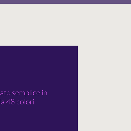
rato semplice in
a 48 colori
rezzo
contato