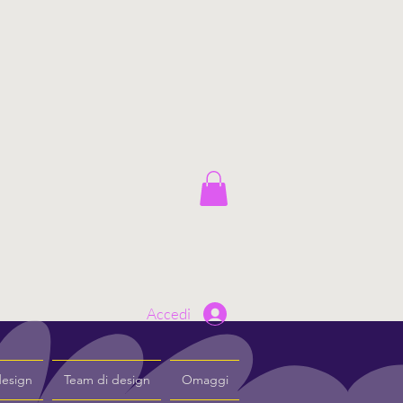
Accedi
design
Team di design
Omaggi