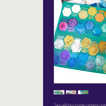
24 o 48 favi come cartella colo