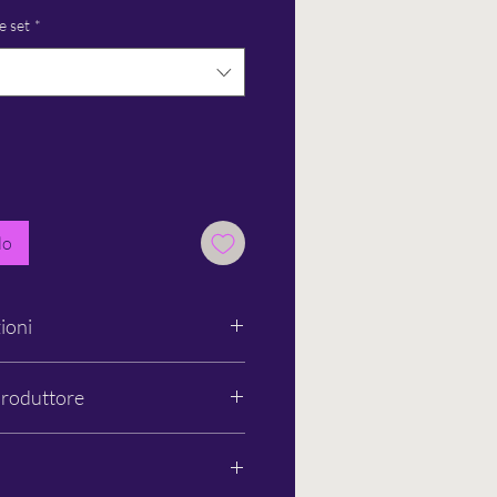
e set
*
lo
ioni
 leggere
qui
.
produttore
to®