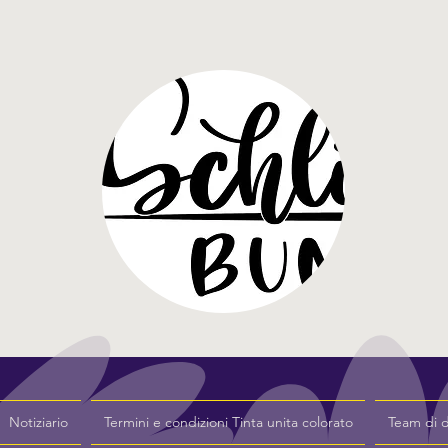
Notiziario
Termini e condizioni Tinta unita colorato
Team di 