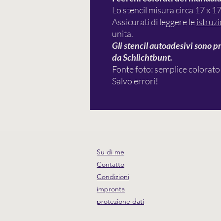
Lo stencil misura circa 17 x 1
Assicurati di leggere le
istruzi
unita.
Gli stencil autoadesivi sono pr
da Schlichtbunt.
Fonte foto: semplice colorato
Salvo errori!
Su di me
Contatto
Condizioni
impronta
protezione dati