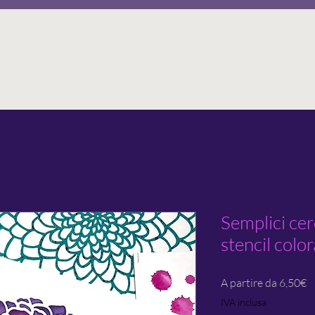
Semplici cer
stencil color
P
A partire da
6,50€
s
IVA inclusa