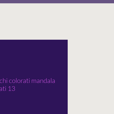
chi colorati mandala
ati 13
rezzo
contato