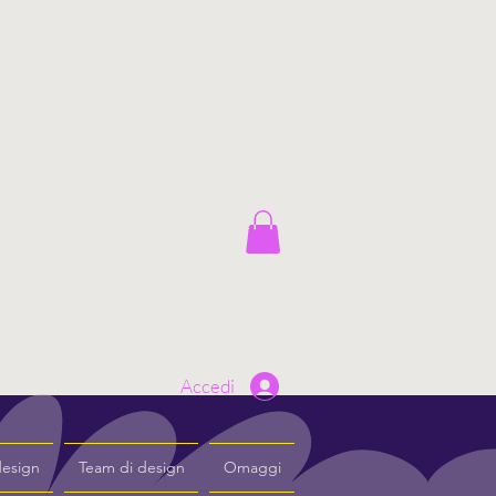
Accedi
design
Team di design
Omaggi